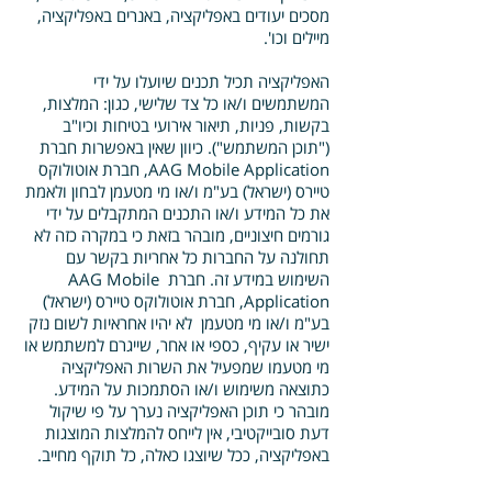
מסכים יעודים באפליקציה, באנרים באפליקציה,
מיילים וכו'.
האפליקציה תכיל תכנים שיועלו על ידי
המשתמשים ו/או כל צד שלישי, כגון: המלצות,
בקשות, פניות, תיאור אירועי בטיחות וכיו"ב
("תוכן המשתמש"). כיוון שאין באפשרות חברת
AAG Mobile Application, חברת אוטולוקס
טיירס (ישראל) בע"מ ו/או מי מטעמן לבחון ולאמת
את כל המידע ו/או התכנים המתקבלים על ידי
גורמים חיצוניים, מובהר בזאת כי במקרה כזה לא
תחולנה על החברות כל אחריות בקשר עם
השימוש במידע זה. חברת AAG Mobile
Application, חברת אוטולוקס טיירס (ישראל)
בע"מ ו/או מי מטעמן לא יהיו אחראיות לשום נזק
ישיר או עקיף, כספי או אחר, שייגרם למשתמש או
מי מטעמו שמפעיל את השרות האפליקציה
כתוצאה משימוש ו/או הסתמכות על המידע.
מובהר כי תוכן האפליקציה נערך על פי שיקול
דעת סובייקטיבי, אין לייחס להמלצות המוצגות
באפליקציה, ככל שיוצגו כאלה, כל תוקף מחייב.