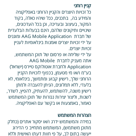
קניין רוחני
כל זכויות היוצרים והקניין הרוחני באפליקציה
והמידע בה, בתכנים, ככל שיהיו כאלה, בקוד
המקור, בעיצוב ובעריכה, וכן בכל העדכונים,
שינויים ותיקונים שלהם, הינם בבעלות הבלעדית
של חברת AAG Mobile Application ומוגנים
על ידי זכויות יוצרים ואמנות בינלאומיות לעניין
זכויות יוצרים.
על ידי שליחה או פרסום של תוכן המשתמש,
אתה מעניק לחברת AAG Mobile
Application ולחברת אוטולוקס טיירס (ישראל)
בע"מ ו/או מי מטעמן, בכפוף לזכויות הקניין
הרוחני שלך, רישיון קבוע ומתמשך, בינלאומי, לא
בלעדי, ללא תמלוגים, הניתן להעברה ולמתן
רישיון משנה, להשתמש, להעתיק, להפיץ, לשדר,
לשנות, וליצור יצירות נגזרות של תוכן המשתמש
כאמור, באמצעות או בקשר עם האפליקציה.
הצהרות המשתמש
במידה והמשתמש ידרג ו/או יסקור אתרים (כחלק
מתוכן משתמש), המשתמש מתחייב כי הדירוג
ייעשה בתום לב, על פי חוות דעתו האישית וללא