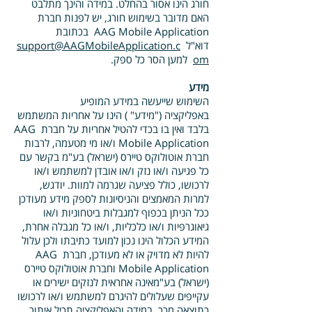
חורג הינו אסור בהחלט. במידה והינך מתלבט
האם מדובר בשימוש חורג, יש לפנות חברת
AAG Mobile Application בכתובת
דוא"ל
support@AAGMobileApplication.c
om
למען הסר כל ספק.
מידע
השימוש שייעשה במידע המופיע
באפליקציה ("מידע" ) הינו על אחריות המשתמש
בלבד ואין בו בכדי להטיל אחריות על חברת AAG
Mobile Application ו/או מי מטעמה, לרבות
חברת אוטולוקס טיירס (ישראל) בע"מ בקשר עם
כל פגיעה ו/או נזק ו/או אובדן למשתמש ו/או
לרכושו, כולל פציעה שגרמה למוות. יודגש,
למרות המאמצים והניסיונות לספק מידע מעודכן
ככל הניתן בכפוף למגבלות ביטחוניות ו/או
גיאוגרפיות ו/או כלכליות, ו/או כל מגבלה אחרת,
המידע הכלול הינו נכון למועד כתיבתו ולכן עלול
להיות לא מדויק או לא מעודכן, חברת AAG
Mobile Application וחברת אוטולוקס טיירס
(ישראל) בע"מאינה אחראית לנזקים ישירים או
עקייפים שעלולים להיגרם למשתמש ו/או לרכושו
כתוצאה מכך. במידה והאפליקציה תכיל איתור