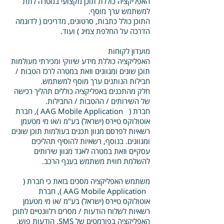
האפליקציה כוללת תוכן מקצועי במטרה לתת
למשתמש ערך מוסף.
התוכן כולל כתבות, סרטונים, מדריכים ( לדוגמה
הדרכה על החלפת צמיג ) ועוד.
מועדון לקוחות
האפליקציה כוללת מידע שיווקי ומכירתי מעולמות
תוכן שונים ומגוונים וזאת במטרה לרכז הטבות /
חבילות הנותנים ערך מוסף למשתמש.
חלק מהתכנים באפליקציה כוללים תהליך רכישה
של השירותים / ההטבות / החבילות.
חברת ( AAG Mobile Application ), חברת
אוטולוקס טיירס (ישראל) בע"מ ו/או מי מטעמן
רשאיות לפרסם מגוון תכנים בעולמות תוכן שונים
ומגוונים. בנוסף, רשאיות להוסיף תהליכים
עסקיים וזאת במטרה לאגד מגוון שירותים
להשלמת חווית משתמש בענף הרכב.
משתמש האפליקציה מסכים בזאת כי חברת (
AAG Mobile Application ), חברת
אוטולוקס טיירס (ישראל) בע"מ /או מי מטעמן
רשאיות לשלוח הודעות / מסרים רלוונטיים לתוכן
האפליקציה בפורמטים של SMS, הודעות פוש,