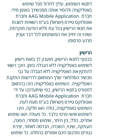
לתנאי השימוש, עליך לחדול מכל שימוש
באפליקציה ולהסיר אותה ממכשירך באופן מידי.
חברת AAG Mobile Application וחברת
אוטולוקס טיירס (ישראל) בע"מ רשאיות לשנות
את תנאי הרישיון בכל עת וללא הודעה מוקדמת,
ושינוי זה יחייב את המשתמש לכל דבר ועניין
מרגע פרסומו.
הרישיון
בכפוף לתנאי הרישיון, מוענק לך בזאת רישיון
לשימוש באפליקציה ללא הגבלה בזמן. הינך רשאי
להתקין את האפליקציה ללא הגבלה על גבי
מכשיר הסלולארי שלך המותאם לדרישות התקנת
האפליקציה. השימוש באפליקציה הינו בהתאם
למפורט בתנאי הרישיון, כפי שיתעדכנו על ידי
חברת AAG Mobile Application וחברת
אוטולוקס טיירס (ישראל) בע"מ מעת לעת.
השימוש באפליקציה, כולה ו/או חלקה, הינו
לשימוש אישי-פרטי בלבד. כל פעולה ו/או שימוש
אחרים, כולל, בין היתר, שימוש מסחרי, הפצה,
העתקה, שינוי, השכרה, הנדסה לאחור, יצירת
נגזרים ותרגום הינם אסורים בהחלט. כל שימוש