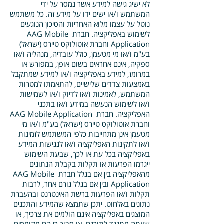
לא ישיג גישה למידע אשר נמסר על ידי
המשתמש ו/או ישים ידו על מידע זה. כל משתמש
נוטל על עצמו מלוא האחריות והסיכון הנוגעים
לשימוש באפליקציה. חברת AAG Mobile
Application וחברת אוטולוקס טיירס (ישראל)
בע"מ ו/או מי מטעמן, כולל עובדיה, מנהליה ו/או
ספקיה, אינם אחראים בשום אופן, במפורש או
במרומז, למידע באפליקציה ו/או למידע שמתקבל
באמצעות צדדים שלישיים, להתאמתו למטרות
המשתמש, לאמינות ו/או לדיוק ו/או לשמישות
ו/או לשימוש הנעשה במידע ו/או בתכני
האפליקציה. חברת AAG Mobile Application
וחברת אוטולוקס טיירס (ישראל) בע"מ ו/או מי
מטעמן אינן מתחייבות כלפי המשתמש לזמינות
ו/או לתקינות האפליקציה ו/או לנגישות המידע
באפליקציה בכל עת או לכך, שבעת השימוש
ייגרמו הפרעות או תקלות בקבלת הנתונים
מהאפליקציה בין אם בגלל חברת AAG Mobile
Application ובין אם בגלל גורם אחר, לרבות
תקלות ו/או הפרעות ברשת האינטרנט ובהעברת
נתונים באלחוט. יתכן שתמצא שהמידע והתכנים
המוצגים באפליקציה אינם הולמים את צרכיך, או