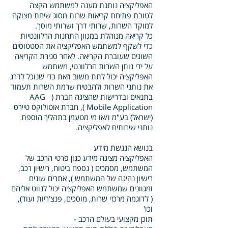
האפליקציה נותנת מענה למשתמש הקצה
לטובת פתיחת קריאות שרות מסוג שיחת מצוקה
למוקד השרות, שרותי דרך ושרותי מוסך.
כל קריאה מנוהלת במגוון התחנות הרלוונטיות
כדי לשקף למשתמש האפליקציה את הסטטוסים
השונים שעוברת הקריאה. לאחר סגירת הקריאה
על ידי נותן השרות הרלוונטי, משתמש
האפליקציה יכול לתת משוב וזאת כדי שנוכל לדרג
את נותני השרות ולהבטיח שרמת השרות תעמוד
בתנאים ובדרישות שהציגה חברת ( AAG
Mobile Application ), חברת אוטולוקס טיירס
(ישראל) בע"מ ו/או מי מטעמן בתהליך הוספת
נותני שירותים לאפליקציה.
בנושא הנגשת מידע
האפליקציה מציגה מידע כגון פרטי הרכב של
המשתמש, מסמכים ( נספח ביטוח, רישיון רכב,
רישיון נהיגה של המשתמש ), אתרים שונים
ומגוונים שמשתמש האפליקציה יכול לנווט אליהם
( לדוגמה מרכזי שרות, מוסכים, פנצ'ריות ועוד),
וכו'
תוכן מקצועי בעולם הרכב -