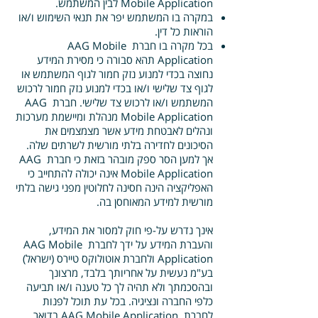
Mobile Application לבין המשתמש.
במקרה בו המשתמש יפר את תנאי השימוש ו/או
הוראות כל דין.
בכל מקרה בו חברת AAG Mobile
Application תהא סבורה כי מסירת המידע
נחוצה בכדי למנוע נזק חמור לגוף המשתמש או
לגוף צד שלישי ו/או בכדי למנוע נזק חמור לרכוש
המשתמש ו/או לרכוש צד שלישי.
חברת AAG
Mobile Application מנהלת ומיישמת מערכות
ונהלים לאבטחת מידע אשר מצמצמים את
הסיכונים לחדירה בלתי מורשית לשרתים שלה.
אך למען הסר ספק מובהר בזאת כי חברת AAG
Mobile Application אינה יכולה להתחייב כי
האפליקציה הינה חסינה לחלוטין מפני גישה בלתי
מורשית למידע המאוחסן בה.
אינך נדרש על-פי חוק למסור את המידע,
והעברת המידע על ידך לחברת AAG Mobile
Application ולחברת אוטולוקס טיירס (ישראל)
בע"מ נעשית על אחריותך בלבד, מרצונך
ובהסכמתך ולא תהיה לך כל טענה ו/או תביעה
כלפי החברה ונציגיה. בכל עת תוכל לפנות
לחברת AAG Mobile Application בדואר