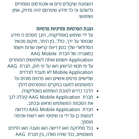
השפעת שיקולים זרים או אינטרסים מסחריים
כלשהם וכי כל מידע שיפרסם יהיה מדויק, אמין
ושימושי.
הגנת הפרטיות ומדיניות פרטיות
על ידי שימוש באפליקציה, הינך מסכים כי מידע
שנמסר על ידך, כולל, בין היתר, מיקום מכשיר
הסלולארי שלך בזמן דיווח קריאת שרות וישמר
במאגריה של חברת AAG Mobile
Application וישמש אותה לשימושים המותרים
על פי תנאי הרישיון ו/או על פי חוק. חברת AAG
Mobile Application לא תעביר לצדדים
שלישיים פרטים אישיים ו/או פרטים מזהים על
המשתמש למעט במקרים המפורטים להלן:
הדבר נדרש לטובת השימוש באפליקציה.
חברת AAG Mobile Application קיבלה לכך
את הסכמת המשתמש מראש ובכתב.
חברת AAG Mobile Application נדרשה
לעשות כן על ידי צו שיפוטי ו/או רשות אכיפה
מוסמך.
בכל מחלוקת ו/או דרישה ו/או טענה ו/או הליכים
משפטיים, ככל שיהיו כאלה, בין חברת AAG