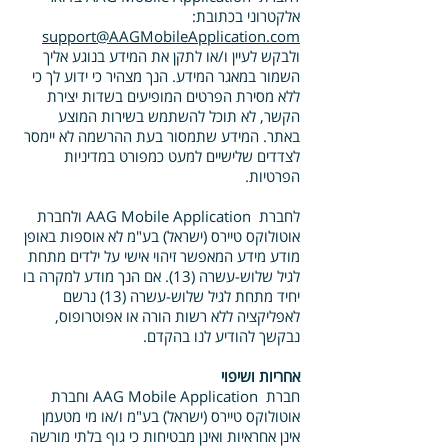
אלקטרוני בכתובת:
support@AAGMobileApplication.com
ולבקש לעיין ו/או לתקן את המידע בנוגע אליך
השמור במאגר המידע. הנך מצהיר כי ידוע לך כי
ללא מסירת הפרטים המופיעים בשדות יצירת
הקשר, לא תוכל להשתמש בשירות המוצע
באתר. המידע שתמסור בעת ההרשמה לא יימסר
לצדדים שלישיים למעט כמפורט במדיניות
הפרטיות.
לחברת AAG Mobile Application ולחברת
אוטולוקס טיירס (ישראל) בע"מ לא אוספות באופן
מודע מידע המאפשר זיהוי אישי על ילדים מתחת
לגיל שלוש-עשרה (13). אם הנך מודע למקרה בו
יחיד מתחת לגיל שלוש-עשרה (13) נרשם
לאפליקציה ללא רשות הורה או אפוטרופוס,
נבקשך להודיע לנו בהקדם.
אחריות ושיפוי
חברת AAG Mobile Application וחברת
אוטולוקס טיירס (ישראל) בע"מ ו/או מי מטעמן
אינן אחראיות ואינן מבטיחות כי גוף בלתי מורשה