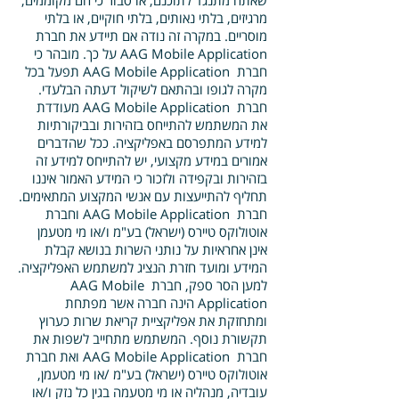
שאתה מתנגד לתוכנם, או סבור כי הם מקוממים,
מרגיזים, בלתי נאותים, בלתי חוקיים, או בלתי
מוסריים. במקרה זה נודה אם תיידע את חברת
AAG Mobile Application על כך. מובהר כי
חברת AAG Mobile Application תפעל בכל
מקרה לגופו ובהתאם לשיקול דעתה הבלעדי.
חברת AAG Mobile Application מעודדת
את המשתמש להתייחס בזהירות ובביקורתיות
למידע המתפרסם באפליקציה. ככל שהדברים
אמורים במידע מקצועי, יש להתייחס למידע זה
בזהירות ובקפידה ולזכור כי המידע האמור איננו
תחליף להתייעצות עם אנשי המקצוע המתאימים.
חברת AAG Mobile Application וחברת
אוטולוקס טיירס (ישראל) בע"מ ו/או מי מטעמן
אינן אחראיות על נותני השרות בנושא קבלת
המידע ומועד חזרת הנציג למשתמש האפליקציה.
למען הסר ספק, חברת AAG Mobile
Application הינה חברה אשר מפתחת
ומתחזקת את אפליקציית קריאת שרות כערוץ
תקשורת נוסף. המשתמש מתחייב לשפות את
חברת AAG Mobile Application ואת חברת
אוטולוקס טיירס (ישראל) בע"מ /או מי מטעמן,
עובדיה, מנהליה או מי מטעמה בגין כל נזק ו/או